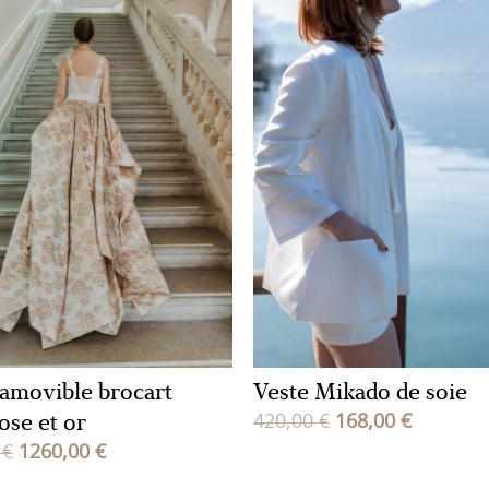
 amovible brocart
Veste Mikado de soie
ose et or
Le
Le
420,00
€
168,00
€
Le
Le
prix
prix
0
€
1260,00
€
prix
prix
initial
actuel