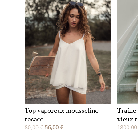
Top vaporeux mousseline
Traîne
rosace
vieux r
Le
Le
80,00
€
56,00
€
1800,0
prix
prix