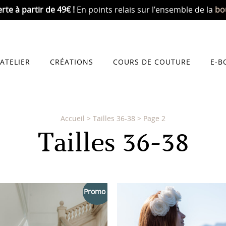
erte
à partir de 49€ !
En points relais sur l’ensemble de la
bo
’ATELIER
CRÉATIONS
COURS DE COUTURE
E-B
Accueil
>
Tailles 36-38
>
Page 2
Tailles 36-38
Promo !