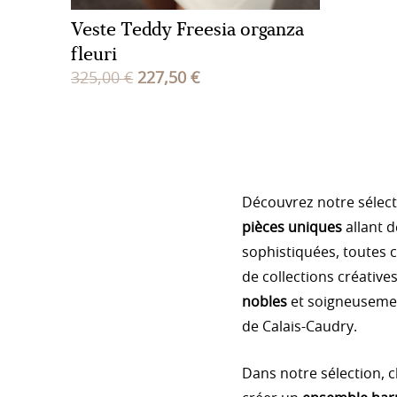
Veste Teddy Freesia organza
fleuri
Le
Le
325,00
€
227,50
€
prix
prix
initial
actuel
était :
est :
325,00 €.
227,50 €.
Découvrez notre sélect
pièces uniques
allant 
sophistiquées, toutes 
de collections créative
nobles
et soigneusement
de Calais-Caudry.
Dans notre sélection, c