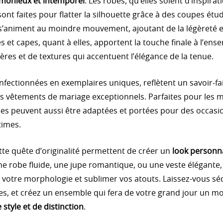
monieux et intemporel
. Les robes, qu’elles soient d’inspira
t faites pour flatter la silhouette grâce à des coupes étudi
s’animent au moindre mouvement, ajoutant de la légèreté 
s et capes, quant à elles, apportent la touche finale à l’en
res et de textures qui accentuent l’élégance de la tenue.
fectionnées en exemplaires uniques, reflètent un savoir-fai
des vêtements de mariage exceptionnels. Parfaites pour les 
nues peuvent aussi être adaptées et portées pour des occasi
times.
ette quête d’originalité permettent de créer un
look personna
ne robe fluide, une jupe romantique, ou une veste élégante
 votre morphologie et sublimer vos atouts. Laissez-vous séd
es, et créez un ensemble qui fera de votre grand jour un m
style et de distinction
.