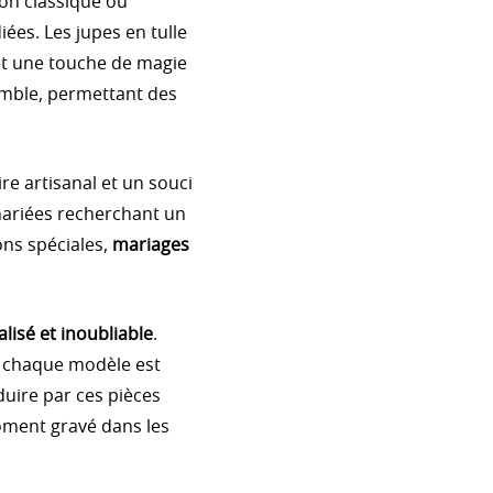
tion classique ou
ées. Les jupes en tulle
et une touche de magie
semble, permettant des
re artisanal et un souci
mariées recherchant un
ons spéciales,
mariages
lisé et inoubliable
.
, chaque modèle est
uire par ces pièces
oment gravé dans les