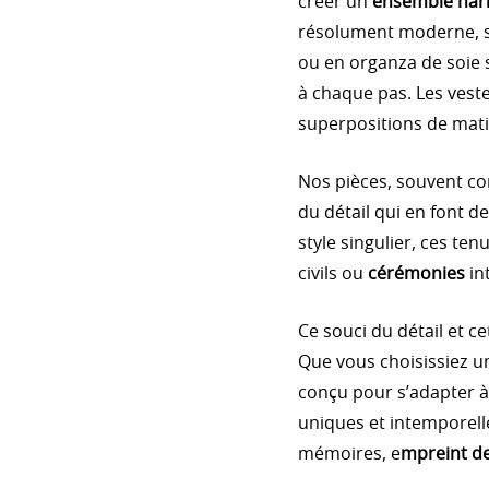
créer un
ensemble har
résolument moderne, son
ou en organza de soie 
à chaque pas. Les veste
superpositions de matiè
Nos pièces, souvent con
du détail qui en font 
style singulier, ces te
civils ou
cérémonies
in
Ce souci du détail et c
Que vous choisissiez u
conçu pour s’adapter à
uniques et intemporell
mémoires, e
mpreint de 