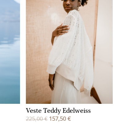
Veste Teddy Edelweiss
Le
Le
225,00
€
157,50
€
prix
prix
initial
actuel