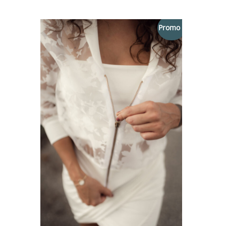
initial
actuel
était :
est :
Promo !
80,00 €.
56,00 €.