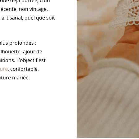
 robe déjà portée, d’un
écente, non vintage.
artisanal, quel que soit
plus profondes :
lhouette, ajout de
tions. L’objectif est
sure
, confortable,
uture mariée.