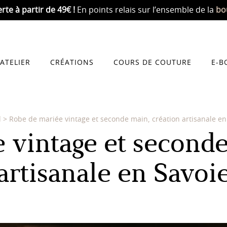
erte
à partir de 49€ !
En points relais sur l’ensemble de la
bo
’ATELIER
CRÉATIONS
COURS DE COUTURE
E-B
l
>
Robe de mariée vintage et seconde main, création artisanale en
 vintage et seconde
artisanale en Savoi