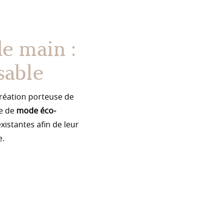
e main :
sable
 création porteuse de
he de
mode éco-
xistantes afin de leur
e.