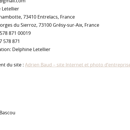
ac@gmail.com
Letellier
Chambotte, 73410 Entrelacs, France
Gorges du Sierroz, 73100 Grésy-sur-Aix, France
 578 871 00019
7 578 871
tion: Delphine Letellier
t du site :
Adrien Baud – site Internet et photo d’entrepris
 Bascou