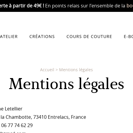
erte
à partir de 49€ !
En points relais sur l’ensemble de la
bo
’ATELIER
CRÉATIONS
COURS DE COUTURE
E-B
Accueil
>
Mentions légales
Mentions légales
e Letellier
e la Chambotte, 73410 Entrelacs, France
06 77 74 62 29