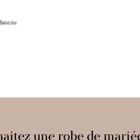
 Bascou
aitez une robe de marié