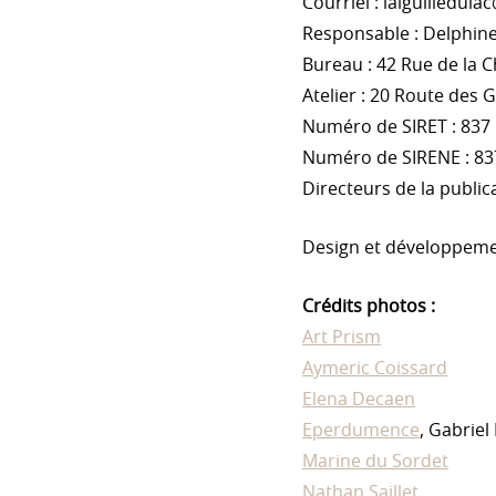
Courriel : laiguilledul
Responsable : Delphine 
Bureau : 42 Rue de la 
Atelier : 20 Route des 
Numéro de SIRET : 837
Numéro de SIRENE : 83
Directeurs de la publica
Design et développemen
Crédits photos :
Art Prism
Aymeric Coissard
Elena Decaen
Eperdumence
, Gabriel
Marine du Sordet
Nathan Saillet