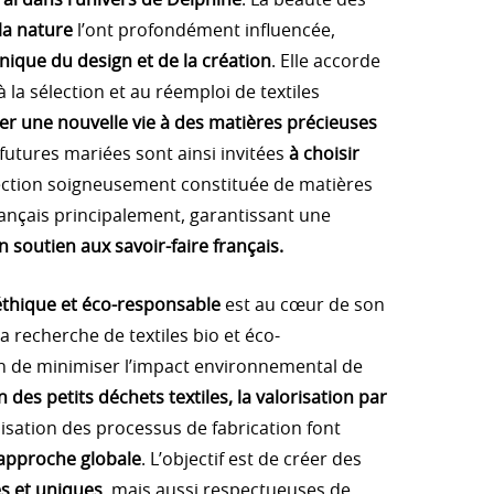
ral dans l’univers de Delphine
. La beauté des
 la nature
l’ont profondément influencée,
ique du design et de la création
. Elle accorde
à la sélection et au réemploi de textiles
r une nouvelle vie à des matières précieuses
 futures mariées sont ainsi invitées
à choisir
ction soigneusement constituée de matières
ançais principalement, garantissant une
n soutien aux savoir-faire français.
thique et éco-responsable
est au cœur de son
la recherche de textiles bio et éco-
n de minimiser l’impact environnemental de
n des petits déchets textiles, la valorisation par
misation des processus de fabrication font
approche globale
. L’objectif est de créer des
es et uniques
, mais aussi respectueuses de