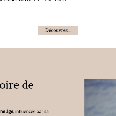
r rendez-vous
à l’atelier de mariée.
Découvrez...
toire de
une âge
, influencée par sa