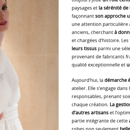
toujours joué
un rôle cent
paysages et
la sérénité de
façonnant
son approche un
une attention particulière 
anciens, cherchant
à donne
et chargées d’histoire. Les
leurs tissus
parmi une séle
provenant de fabricants fr
qualité exceptionnelle et
u
Aujourd’hui, la
démarche é
atelier. Elle s’engage dans 
responsables, prenant soi
chaque création.
La gestio
d’autres artisans
et l’opti
partie intégrante de cette
robes non seulement
bell