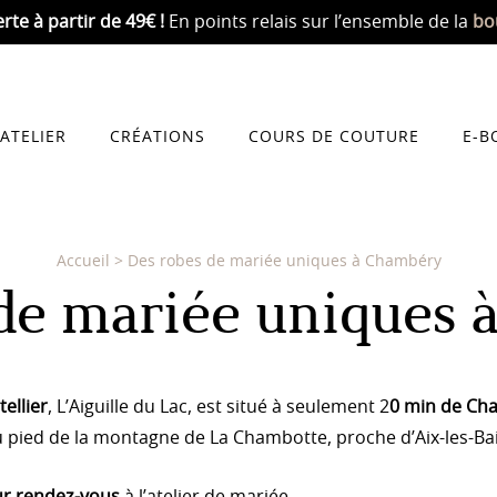
erte
à partir de 49€ !
En points relais sur l’ensemble de la
bo
’ATELIER
CRÉATIONS
COURS DE COUTURE
E-B
Accueil
>
Des robes de mariée uniques à Chambéry
de mariée uniques
tellier
, L’Aiguille du Lac, est situé à seulement 2
0 min de Ch
u pied de la montagne de La Chambotte,
proche d’Aix-les-B