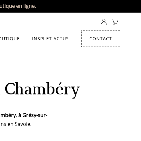
utique en ligne.
OUTIQUE
INSPI ET ACTUS
CONTACT
 à Chambéry
ambéry
,
à Grésy-sur-
ains
en Savoie.