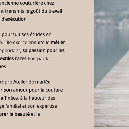
ancienne couturière chez
ont transmis
le goût du travail
e d’exécution
.
e poursuit ses études en
 Elle exerce ensuite le
métier
ependant,
sa passion pour les
extiles rares
finit par la
ies
.
propre
Atelier de mariée
,
er
son amour pour la couture
raffinées
, à la hauteur des
e familial et son expertise
brer la beauté
et la