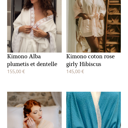
Kimono Alba
Kimono coton rose
plumetis et dentelle
girly Hibiscus
155,00
€
145,00
€