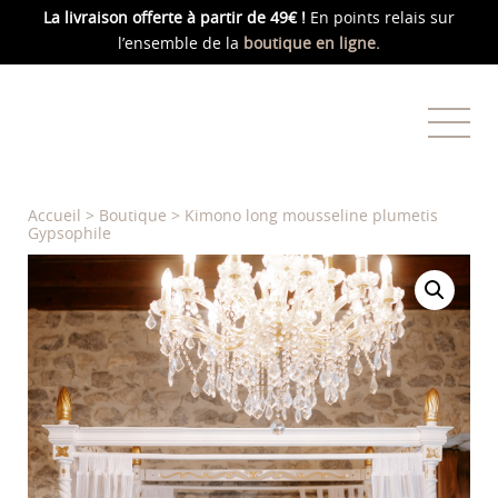
La livraison offerte
à partir de 49€ !
En points relais sur
l’ensemble de la
boutique en ligne.
Accueil
>
Boutique
>
Kimono long mousseline plumetis
Gypsophile