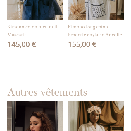
Kimono coton bleu nuit
Kimono long coton
Muscaris
broderie anglaise Ancolie
145,00
€
155,00
€
Autres vêtements