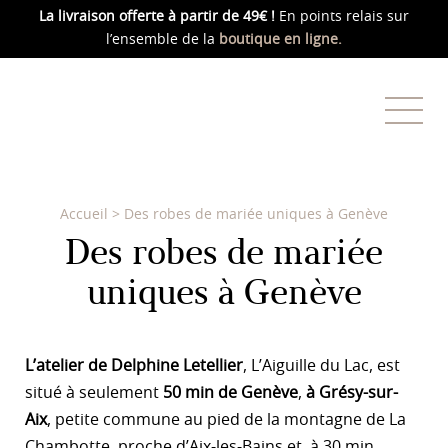
La livraison offerte
à partir de 49€ !
En points relais sur
l’ensemble de la
boutique en ligne.
Accueil
>
Des robes de mariée uniques à Genève
Des robes de mariée
uniques à Genève
L’atelier de Delphine Letellier
, L’Aiguille du Lac, est
situé à seulement
50 min de Genève
,
à Grésy-sur-
Aix
, petite commune au pied de la montagne de La
Chambotte,
proche d’Aix-les-Bains et à 30 min