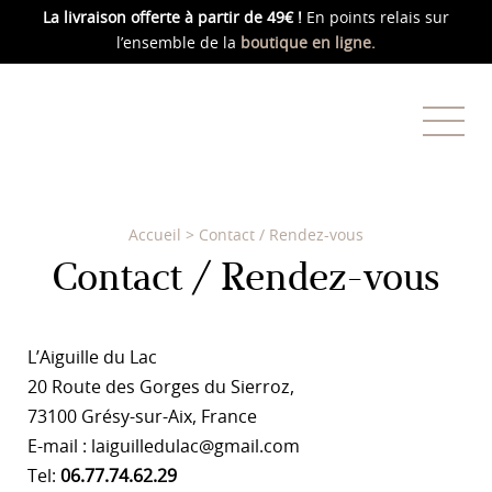
La livraison offerte
à partir de 49€ !
En points relais sur
l’ensemble de la
boutique en ligne.
Accueil
>
Contact / Rendez-vous
Contact / Rendez-vous
L’Aiguille du Lac
20 Route des Gorges du Sierroz,
73100 Grésy-sur-Aix, France
E-mail : laiguilledulac@gmail.com
Tel:
06.77.74.62.29