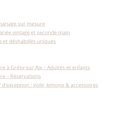
mariage sur mesure
riée vintage et seconde main
s et déshabillés uniques
e à Grésy-sur-Aix – Adultes et enfants
re – Réservations
Y d’exception : voile, kimono & accessoires