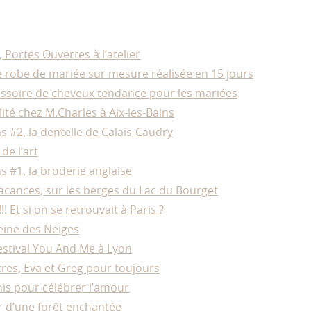
Portes Ouvertes à l’atelier
e robe de mariée sur mesure réalisée en 15 jours
ssoire de cheveux tendance pour les mariées
té chez M.Charles à Aix-les-Bains
ns #2, la dentelle de Calais-Caudry
de l’art
ns #1, la broderie anglaise
cances, sur les berges du Lac du Bourget
! Et si on se retrouvait à Paris ?
Reine des Neiges
estival You And Me à Lyon
res, Eva et Greg pour toujours
is pour célébrer l’amour
 d’une forêt enchantée