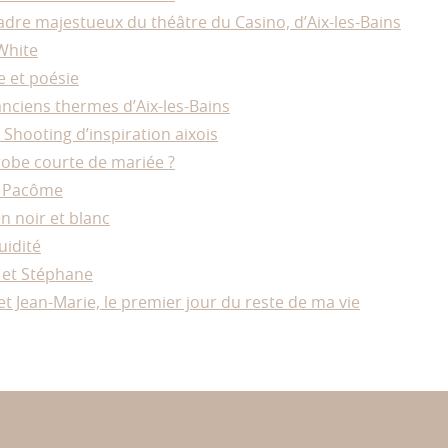
adre majestueux du théâtre du Casino, d’Aix-les-Bains
White
 et poésie
anciens thermes d’Aix-les-Bains
 Shooting d’inspiration aixois
obe courte de mariée ?
t Pacôme
n noir et blanc
uidité
 et Stéphane
t Jean-Marie, le premier jour du reste de ma vie