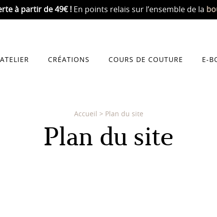
erte
à partir de 49€ !
En points relais sur l’ensemble de la
bo
’ATELIER
CRÉATIONS
COURS DE COUTURE
E-B
Accueil
>
Plan du site
Plan du site