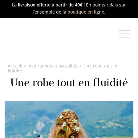
La livraison offerte
à partir de 49€ !
En points relais sur
l’ensemble de la
boutique en ligne.
Accueil
>
Inspirations et actualités
>
Une robe tout en
fluidité
Une robe tout en fluidité