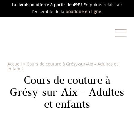
La livraison offerte
à partir de 49€ !
En points relais sur
l’ensemble de la
boutique en ligne.
Accueil
>
Cours de couture à Grésy-sur-Aix – Adultes et
enfants
Cours de couture à
Grésy-sur-Aix – Adultes
et enfants