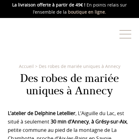
La livraison offerte
à partir de 49€ !
En points relais sur
l’ensemble de la
boutique en ligne.
Accueil
>
Des robes de mariée uniques à Annecy
Des robes de mariée
uniques à Annecy
L’atelier de Delphine Letellier
, L’Aiguille du Lac, est
situé à seulement
30 min d’Annecy
,
à Grésy-sur-Aix
,
petite commune au pied de la montagne de La
Chambotte,
proche d’Aix-les-Bains
en Savoie.