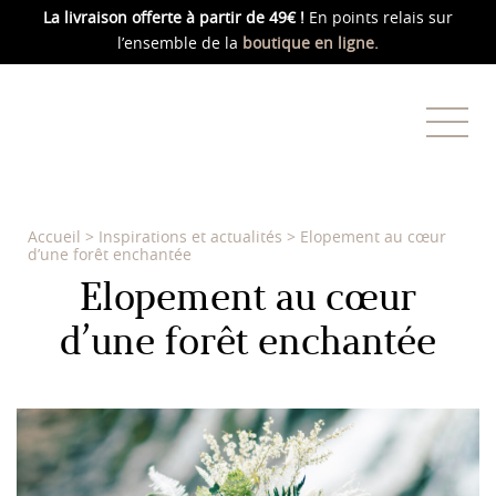
La livraison offerte
à partir de 49€ !
En points relais sur
l’ensemble de la
boutique en ligne.
Accueil
>
Inspirations et actualités
>
Elopement au cœur
d’une forêt enchantée
Elopement au cœur
d’une forêt enchantée