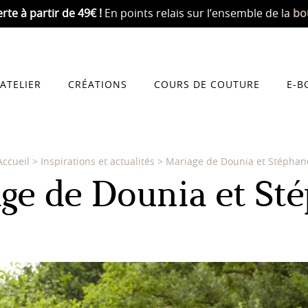
erte
à partir de 49€ !
En points relais sur l’ensemble de la
bo
’ATELIER
CRÉATIONS
COURS DE COUTURE
E-B
Accueil
>
Inspirations et actualités
>
Mariage de Dounia et Stéphan
ge de Dounia et St