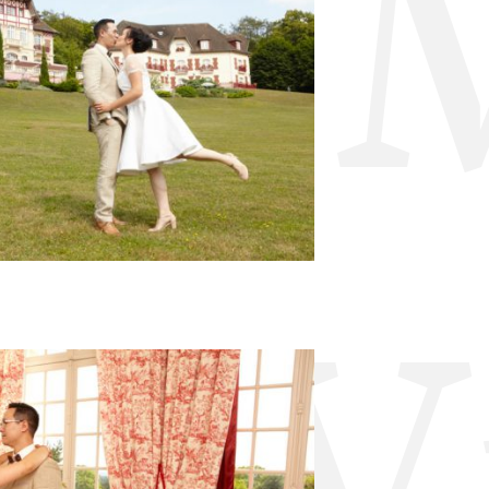
ge 
e V