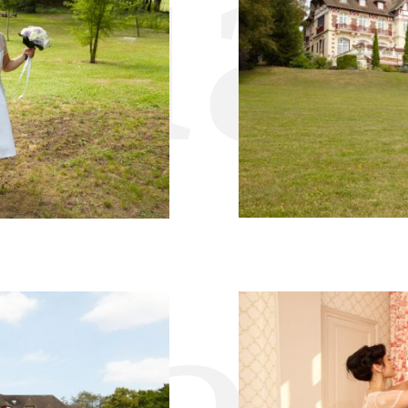
ria
tag