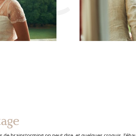
tage
s de brainstorming on peut dire, et quelques croquis, l’éba