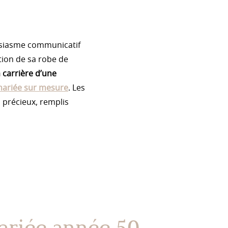
ousiasme communicatif
ation de sa robe de
 carrière d’une
mariée sur mesure
. Les
 précieux, remplis
ariée année 50