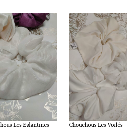
hous Les Eglantines
Chouchous Les Voilés