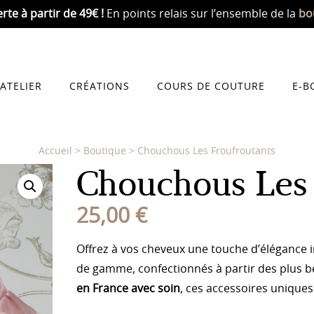
erte
à partir de 49€ !
En points relais sur l’ensemble de la
bo
’ATELIER
CRÉATIONS
COURS DE COUTURE
E-B
Accueil
>
Boutique
>
Chouchous Les Froufroutants
Chouchous Les 
25,00
€
Offrez à vos cheveux une touche d’élégance 
de gamme, confectionnés à partir des plus be
en France avec soin
, ces accessoires uniques a