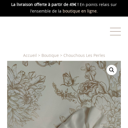
La livraison offerte
à partir de 49€ !
En points relais sur
l’ensemble de la
boutique en ligne.
Accueil
>
Boutique
>
Chouchous Les Perles