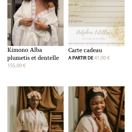
Kimono Alba
Carte cadeau
plumetis et dentelle
41,00
€
A PARTIR DE
155,00
€