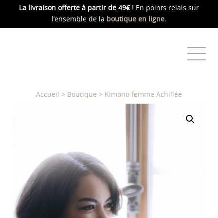
La livraison offerte
à partir de 49€ !
En points relais sur
l’ensemble de la
boutique en ligne.
Accueil
>
Boutique
>
Kimono femme Achillée