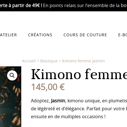
erte
à partir de 49€ !
En points relais sur l’ensemble de la
bo
’ATELIER
CRÉATIONS
COURS DE COUTURE
E-B
Accueil
>
Boutique
>
Kimono femme Jasmin
Kimono femme
145,00
€
Adoptez,
Jasmin
, kimono unique, en plumetis
de légèreté et d’élégance. Parfait pour votre
ensuite en de multiples occasions !