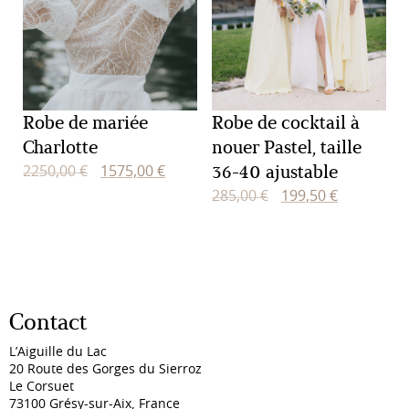
Robe de mariée
Robe de cocktail à
Charlotte
nouer Pastel, taille
36-40 ajustable
Le
Le
2250,00
€
1575,00
€
prix
prix
Le
Le
285,00
€
199,50
€
initial
actuel
prix
prix
était :
est :
initial
actuel
2250,00 €.
1575,00 €.
était :
est :
285,00 €.
199,50 €.
Contact
L’Aiguille du Lac
20 Route des Gorges du Sierroz
Le Corsuet
73100 Grésy-sur-Aix, France