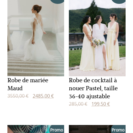
Robe de mariée
Robe de cocktail à
Maud
nouer Pastel, taille
36-40 ajustable
Le
Le
3550,00
€
2485,00
€
prix
prix
Le
Le
285,00
€
199,50
€
initial
actuel
prix
prix
était :
est :
initial
actuel
3550,00 €.
2485,00 €.
était :
est :
Promo !
Promo !