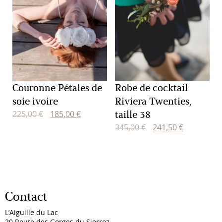
Couronne Pétales de
Robe de cocktail
soie ivoire
Riviera Twenties,
taille 38
Le
Le
225,00
€
185,00
€
prix
prix
Le
Le
345,00
€
241,50
€
initial
actuel
prix
prix
était :
est :
initial
actuel
225,00 €.
185,00 €.
était :
est :
345,00 €.
241,50 €.
Contact
L’Aiguille du Lac