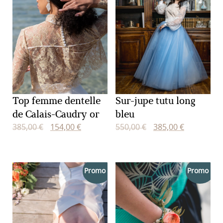
Sur-jupe tutu long
Top femme dentelle
bleu
de Calais-Caudry or
Le
Le
Le
Le
550,00
€
385,00
€
385,00
€
154,00
€
prix
prix
prix
prix
initial
actuel
initial
actuel
était :
est :
était :
est :
Promo !
Promo !
550,00 €.
385,00 €.
385,00 €.
154,00 €.