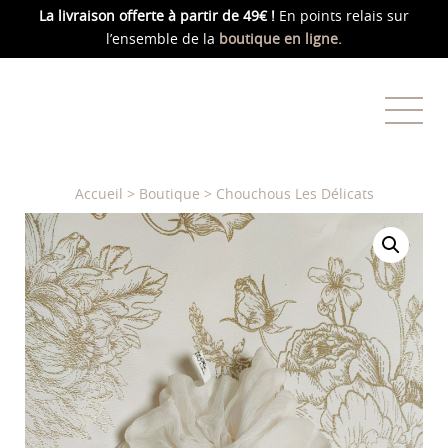
La livraison offerte
à partir de 49€ !
En points relais sur
l’ensemble de la
boutique en ligne.
Accueil
>
Boutique
>
Chouchous Les Délicats