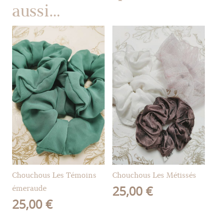
aussi…
Chouchous Les Témoins
Chouchous Les Métissés
émeraude
25,00
€
25,00
€