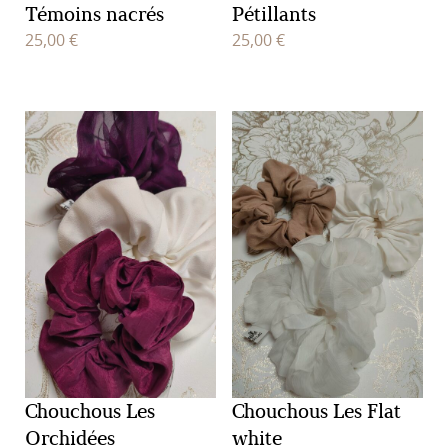
Témoins nacrés
Pétillants
25,00
€
25,00
€
Chouchous Les
Chouchous Les Flat
Orchidées
white