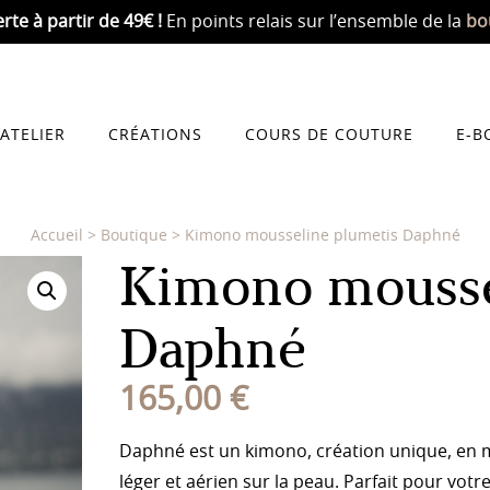
erte
à partir de 49€ !
En points relais sur l’ensemble de la
bo
’ATELIER
CRÉATIONS
COURS DE COUTURE
E-B
Accueil
>
Boutique
>
Kimono mousseline plumetis Daphné
Kimono mousse
Daphné
165,00
€
Daphné est un kimono, création unique, en m
léger et aérien sur la peau. Parfait pour votr