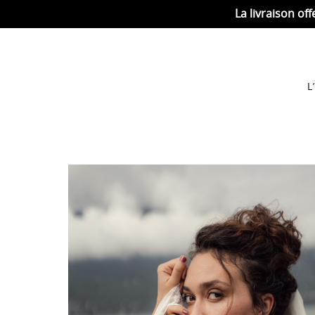
La livraison off
L