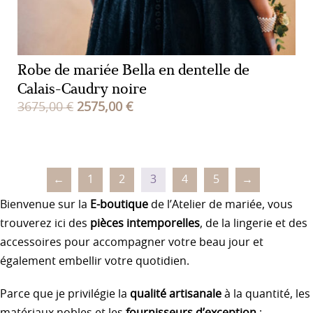
Robe de mariée Bella en dentelle de
Calais-Caudry noire
Le
Le
3675,00
€
2575,00
€
prix
prix
initial
actuel
était :
est :
←
1
2
3
4
5
→
3675,00 €.
2575,00 €.
Bienvenue sur la
E-boutique
de l’Atelier de mariée, vous
trouverez ici des
pièces intemporelles
, de la lingerie et des
accessoires pour accompagner votre beau jour et
également embellir votre quotidien.
Parce que je privilégie la
qualité artisanale
à la quantité, les
matériaux nobles et les
fournisseurs d’exception
: