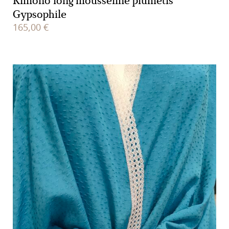
Kimono long mousseline plumetis
Gypsophile
165,00
€