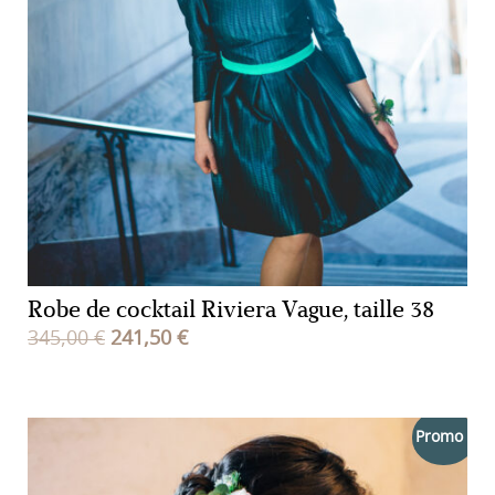
Robe de cocktail Riviera Vague, taille 38
Le
Le
345,00
€
241,50
€
prix
prix
initial
actuel
était :
est :
Promo !
345,00 €.
241,50 €.