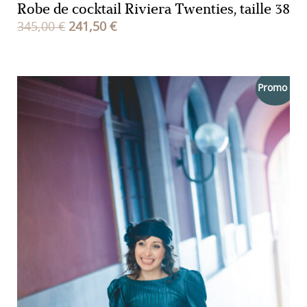
Robe de cocktail Riviera Twenties, taille 38
Le
Le
345,00
€
241,50
€
prix
prix
initial
actuel
était :
est :
Promo !
345,00 €.
241,50 €.