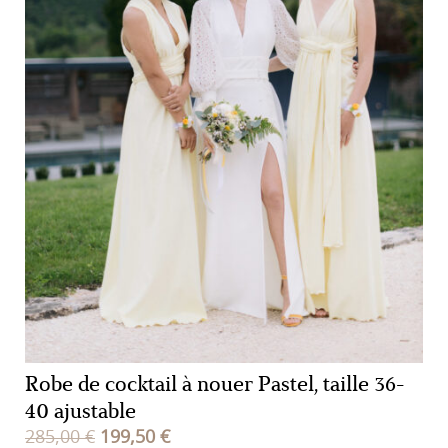
Robe de cocktail à nouer Pastel, taille 36-
40 ajustable
Le
Le
285,00
€
199,50
€