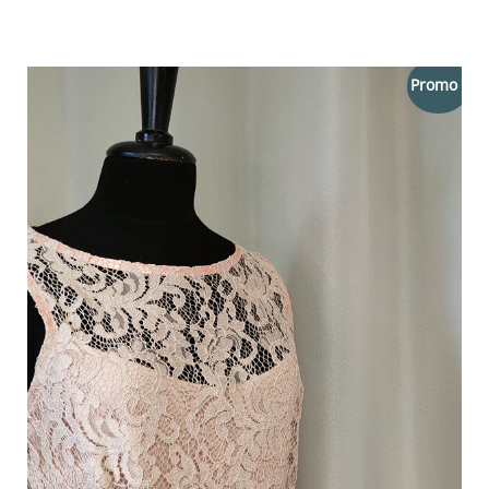
prix
prix
initial
actuel
était :
est :
Promo !
285,00 €.
199,50 €.