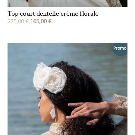
Top court dentelle crème florale
Le
Le
275,00
€
165,00
€
prix
prix
initial
actuel
était :
est :
Promo !
275,00 €.
165,00 €.