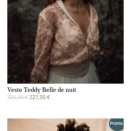
Veste Teddy Belle de nuit
Le
Le
325,00
€
227,50
€
prix
prix
initial
actuel
était :
est :
Promo !
325,00 €.
227,50 €.