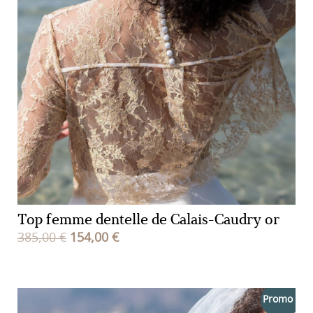
Top femme dentelle de Calais-Caudry or
Le
Le
385,00
€
154,00
€
prix
prix
initial
actuel
était :
est :
Promo !
385,00 €.
154,00 €.