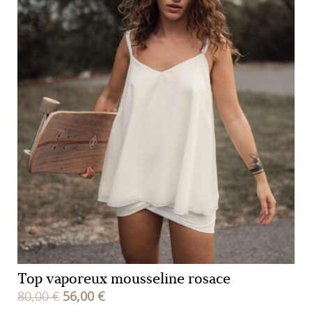
Top vaporeux mousseline rosace
Le
Le
80,00
€
56,00
€