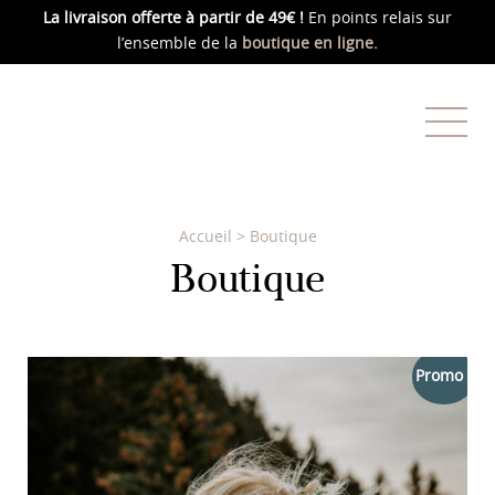
La livraison offerte
à partir de 49€ !
En points relais sur
l’ensemble de la
boutique en ligne.
Accueil
>
Boutique
Boutique
Promo !