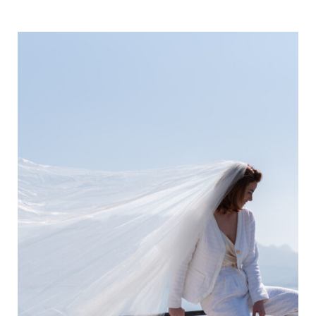
initial
actuel
était :
est :
325,00 €.
227,50 €.