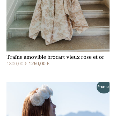
Traîne amovible brocart vieux rose et or
Le
Le
1800,00
€
1260,00
€
prix
prix
initial
actuel
était :
est :
Promo !
1800,00 €.
1260,00 €.