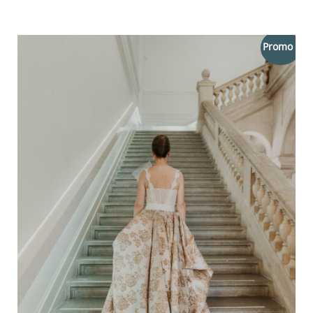
prix
prix
initial
actuel
était :
est :
Promo !
80,00 €.
56,00 €.