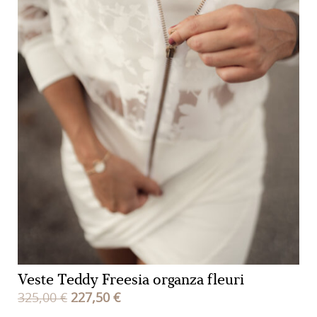
Veste Teddy Freesia organza fleuri
Le
Le
325,00
€
227,50
€
prix
prix