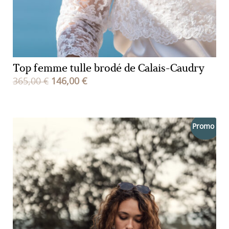
Top femme tulle brodé de Calais-Caudry
Le
Le
365,00
€
146,00
€
prix
prix
initial
actuel
était :
est :
Promo !
365,00 €.
146,00 €.